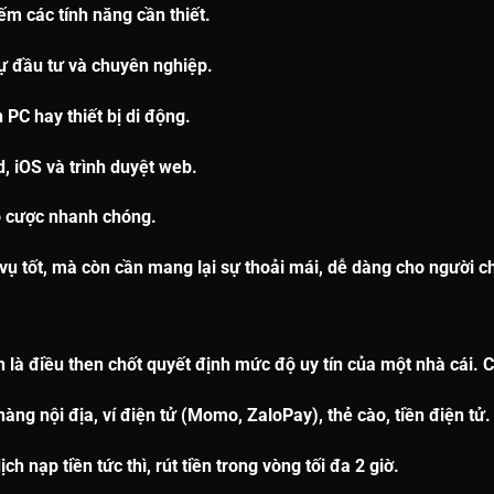
iếm các tính năng cần thiết.
sự đầu tư và chuyên nghiệp.
n PC hay thiết bị di động.
d, iOS và trình duyệt web.
o cược nhanh chóng.
vụ tốt, mà còn cần mang lại sự thoải mái, dễ dàng cho người ch
ền là điều then chốt quyết định mức độ uy tín của một nhà cái.
hàng nội địa, ví điện tử (Momo, ZaloPay), thẻ cào, tiền điện tử.
ịch nạp tiền tức thì, rút tiền trong vòng tối đa 2 giờ.