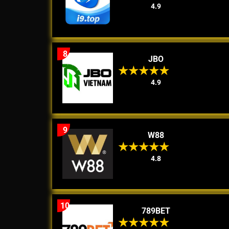
4.9
8
JBO
4.9
9
W88
4.8
10
789BET