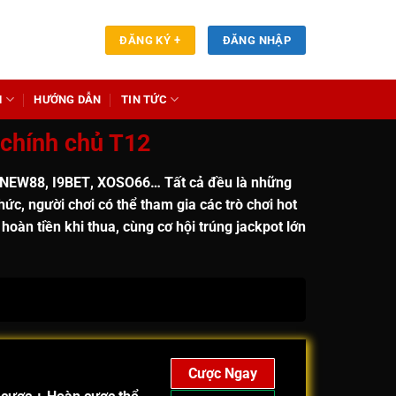
ĐĂNG KÝ +
ĐĂNG NHẬP
M
HƯỚNG DẪN
TIN TỨC
 chính chủ T12
NEW88
,
I9BET
,
XOSO66
… Tất cả đều là những
thức
, người chơi có thể tham gia các trò chơi hot
, hoàn tiền khi thua, cùng cơ hội
trúng jackpot lớn
Cược Ngay