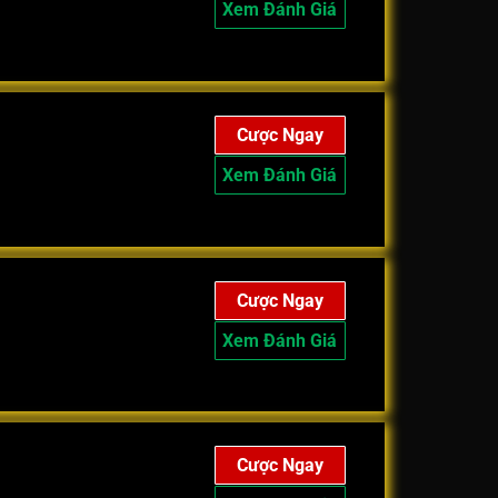
Xem Đánh Giá
Cược Ngay
Xem Đánh Giá
Cược Ngay
Xem Đánh Giá
Cược Ngay