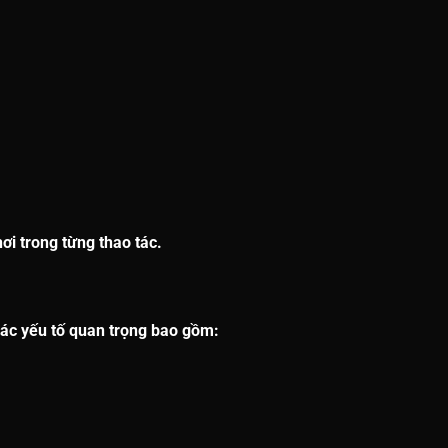
ơi trong từng thao tác.
 Các yếu tố quan trọng bao gồm: