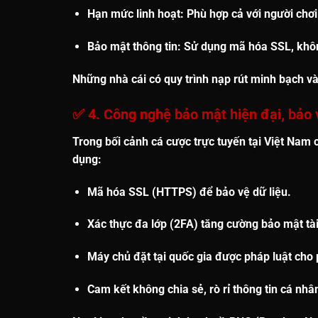
Hạn mức linh hoạt
: Phù hợp cả với người chơi
Bảo mật thông tin
: Sử dụng mã hóa SSL, không
Những nhà cái có quy trình nạp rút minh bạch v
✅ 4. Công nghệ bảo mật hiện đại, bảo 
Trong bối cảnh cá cược trực tuyến tại Việt Nam 
dụng:
Mã hóa SSL (HTTPS)
để bảo vệ dữ liệu.
Xác thực đa lớp (2FA)
tăng cường bảo mật tà
Máy chủ đặt tại quốc gia được pháp luật cho
Cam kết không chia sẻ, rò rỉ thông tin cá nhâ