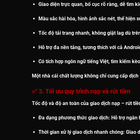
Giao diện trực quan,
bố cục rõ ràng
, dễ tìm k
Màu sắc hài hòa
, hình ảnh sắc nét, thể hiện 
Tốc độ tải trang nhanh
, không giật lag dù trê
Hỗ trợ
đa nền tảng
, tương thích với cả Androi
Có tích hợp
ngôn ngữ tiếng Việt
, tìm kiếm kè
Một nhà cái chất lượng không chỉ cung cấp dịch 
✅ 3. Tối ưu quy trình nạp và rút tiền
Tốc độ và độ an toàn của giao dịch nạp – rút ti
Đa dạng phương thức giao dịch
: Hỗ trợ ngân 
Thời gian xử lý giao dịch nhanh chóng
: Giao d