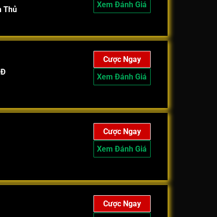
Xem Đánh Giá
n Thủ
Cược Ngay
NĐ
Xem Đánh Giá
Cược Ngay
Xem Đánh Giá
Cược Ngay