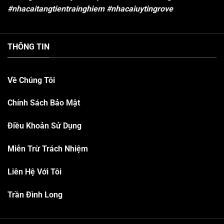
#nhacaitangtientrainghiem #nhacaiuytingrove
THÔNG TIN
Về Chúng Tôi
Chính Sách Bảo Mật
Điều Khoản Sử Dụng
Miễn Trừ Trách Nhiệm
Liên Hệ Với Tôi
Trần Đình Long