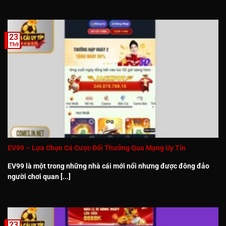
23
Th9
EV99 – Lựa Chọn Cá Cược Đổi Thưởng Qua Mạng Uy Tín
EV99 là một trong những nhà cái mới nổi nhưng được đông đảo
người chơi quan [...]
23