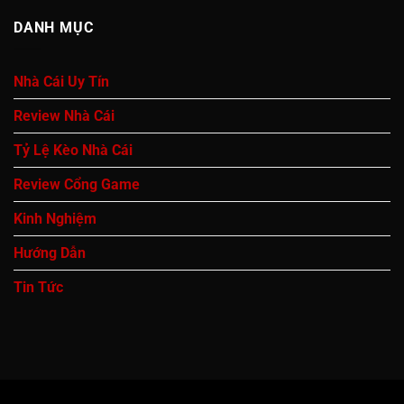
com
–
–
DANH MỤC
Khuyến
Sân
Mãi
Chơi
Lớn
Uy
Tại
Nhà Cái Uy Tín
Tín
m
Với
23win
Review Nhà Cái
Ưu
app
Đãi
Tặng
Tỷ Lệ Kèo Nhà Cái
Tiền
Hấp
Review Cổng Game
Dẫn
Kinh Nghiệm
Hướng Dẫn
Tin Tức