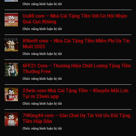
Nhìn
Chức năng bình luận bị tắt
ở
–
Khách
Đăng
Quà
Quan
Ký
Uu88 com – Nhà Cái Tặng Tiền Với Cơ Hội Nhận
Tặng
Nhất
26
Fun88
Hấp
Quà Cực Khủng
Th9
–
Dẫn
Chức năng bình luận bị tắt
ở
Cơ
Cho
Uu88
Hội
Người
com
89bet9 com – Nhà Cái Tặng Tiền Miễn Phí Uy Tín
Trải
Chơi
26
–
Nghiệm
Nhất 2025
Th9
Nhà
Giải
Chức năng bình luận bị tắt
ở
Cái
Trí
89bet9
Tặng
Không
com
6FF21 Com – Thương Hiệu Chất Lượng Tặng Tiền
Tiền
Giới
26
–
Với
Thưởng Free
Hạn
Th9
Nhà
Cơ
Chức năng bình luận bị tắt
ở
Cái
Hội
6FF21
Tặng
Nhận
Com
23win com Nhà Cái Tặng Tiền – Khuyến Mãi Lớn
Tiền
Quà
26
–
Miễn
Tại m 23win app
Cực
Th9
Thương
Phí
Khủng
Chức năng bình luận bị tắt
ở
Hiệu
Uy
23win
Chất
Tín
com
79King44 com – Sân Chơi Uy Tín Với Ưu Đãi Tặng
Lượng
Nhất
26
Nhà
Tặng
Tiền Hấp Dẫn
2025
Th9
Cái
Tiền
Chức năng bình luận bị tắt
ở
Tặng
Thưởng
79King44
Tiền
Free