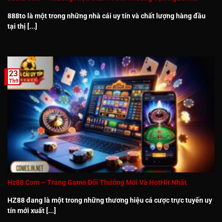
888to là một trong những nhà cái uy tín và chất lượng hàng đầu
tại thị [...]
23
Th9
Hz88 Com – Trang Game Đổi Thưởng Mới Và HotHit Nhất
HZ88 đang là một trong những thương hiệu cá cược trực tuyến uy
tín mới xuất [...]