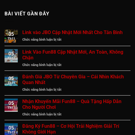
BÀI VIẾT GẦN ĐÂY
Link vào JBO Cập Nhật Mới Nhất Cho Tân Binh
05
Th11
Chức năng bình luận bị tắt
ở
Link
vào
Link Vào Fun88 Cập Nhật Mới, An Toàn, Không
05
JBO
Chặn
Th11
Cập
Chức năng bình luận bị tắt
ở
Nhật
Link
Mới
Vào
Nhất
Đánh Giá JBO Từ Chuyên Gia – Cái Nhìn Khách
05
Fun88
Cho
Quan Nhất
Th11
Cập
Tân
Chức năng bình luận bị tắt
ở
Nhật
Binh
Đánh
Mới,
Giá
Nhận Khuyến Mãi Fun88 – Quà Tặng Hấp Dẫn
An
05
JBO
Toàn,
Cho Người Chơi
Th11
Từ
Không
Chức năng bình luận bị tắt
ở
Chuyên
Chặn
Nhận
Gia
Khuyến
Đăng Ký Fun88 – Cơ Hội Trải Nghiệm Giải Trí
–
05
Mãi
Cái
Không Giới Hạn
Th11
Fun88