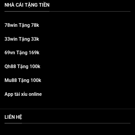
NHÀ CÁI TẶNG TIỀN
78win Tặng 78k
33win Tặng 33k
69vn Tặng 169k
Qh88 Tặng 100k
Mu88 Tặng 100k
App tài xỉu online
LIÊN HỆ